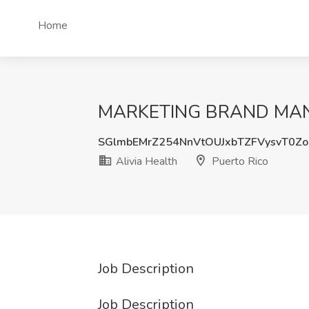
Home
MARKETING BRAND MANAGE
SGlmbEMrZ254NnVtOUJxbTZFVysvT0Z
Alivia Health
Puerto Rico
Job Description
Job Description